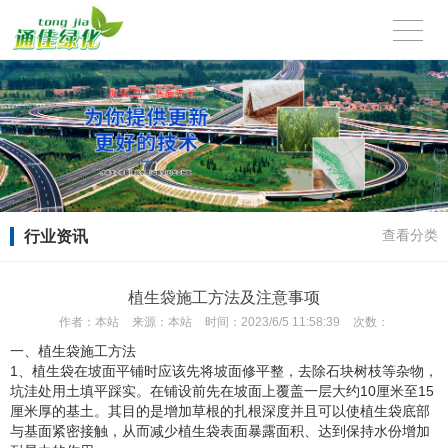
行业资讯
查看分类
植生袋施工方法及注意事项
作者：
本站
来源：
本站
时间：
2023/6/5 11:58:39
次数：
一、植生袋施工方法
1、植生袋在坡面平铺时应该先将坡面修平整，去除石块树枝等杂物，
坑洼处用土填平踩实。在铺设前先在坡面上覆盖一层大约10厘米至15
厘米厚的基土。其目的是增加草根的扎根深度并且可以使植生袋底部
与基面紧密接触，从而减少植生袋表面暴露面积、达到保持水份增加