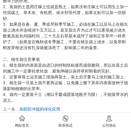
耐旱力的作用。
2、装袋的土选用庄稼土也就是熟土，如果没有庄稼土可以用生土加一
些泥碳土、草木灰、有机肥、保水剂等代替，如果太粘可以加一些细
砂。
3、如果是在春、夏、季或早秋季节施工，必须在施工以后马上在植生
袋上浇水并连续浇十五天以上，直至苗出齐为止才可以逐渐减少浇水
数量及延长间隔时间，三十天左右草基本成坪了就和正常草坪一样养
护了。（如果是在晚秋或冬季施工，不要在植生袋上浇水，以免草刚
刚发芽根还没有扎深就被冻死了，影响第二年的返青。
二、植生袋注意事项
1、植生袋的内表面是由进口的特制纸粘接而成很脆弱，所以在装土后
的施工中一定要轻拿轻放，避免摔碰以保持草籽附着的完好。
2、定要将母土运至施工现场再装土，装土后尽量马上垛到施工面上。
3、植生袋一旦装土就不要再运输，以免搬上搬下弄坏内表面使种子脱
落影响植物的出芽率。
4、袋内一定要装干土（潮以手纂成团落地散开为限），不能装带水的
泥土。
上一条：
加筋防冲毯的绿化应用
下一条：
生态袋开创生态护坡新时代
网站首页
联系电话
公司地址