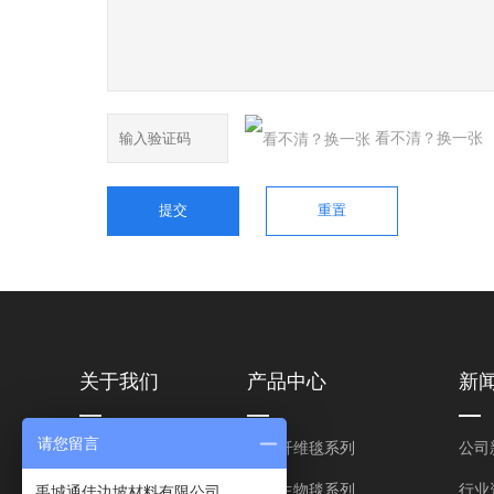
看不清？换一张
关于我们
产品中心
新
请您留言
公司简介
植物纤维毯系列
公司
公司实景
抗冲生物毯系列
行业
禹城通佳边坡材料有限公司